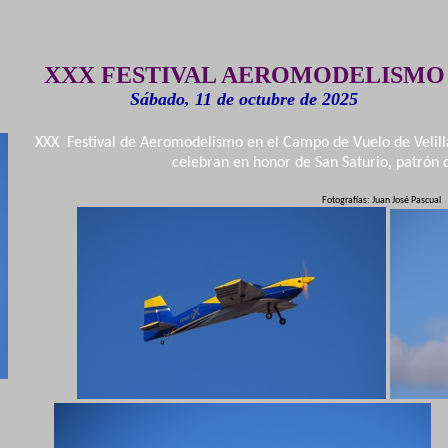
XXX FESTIVAL AEROMODELISMO
Sábado, 11 de octubre de 2025
XXX Festival de Aeromodelismo en el Campo de Vuelo de Velilla 
celebran en honor de San Saturio, patrón 
Fotografías: Juan José Pascual