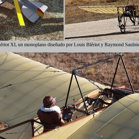
lériot XI, un monoplano diseñado por Louis Blériot y Raymond Saulnier